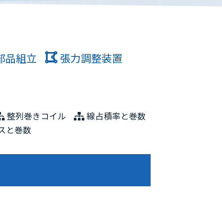
部品組立
張力調整装置
整列巻きコイル
線占積率と巻数
スと巻数