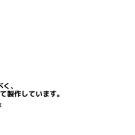
べく、
て製作しています。
は