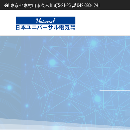
東京都東村山市久米川町5-21-25
042-393-1241
日
コイ
ル、
本
巻
線、
周辺
ユ
装置
の製
ニ
造、
販売
バ
コイ
ル試
ー
作、
試験
サ
ル
電
気
株