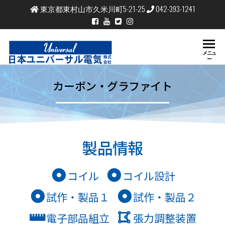
東京都東村山市久米川町5-21-25
042-393-1241
日
コイ
メニュ
ル、
ー
本
巻
線、
カーボン・グラファイト
周辺
ユ
装置
の製
ニ
造、
販売
バ
コイ
ル試
ー
作、
製品情報
試験
サ
ル
コイル
コイル設計
電
試作・製品１
試作・製品２
気
電子部品組立
張力調整装置