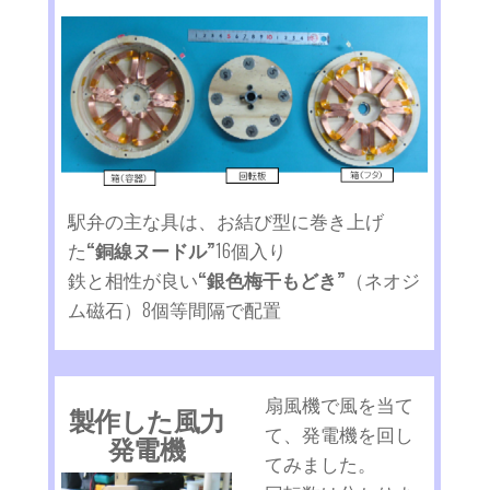
駅弁の主な具は、お結び型に巻き上げ
た
“銅線ヌードル”
16個入り
鉄と相性が良い
“銀色梅干もどき”
（ネオジ
ム磁石）8個等間隔で配置
扇風機で風を当て
製作した風力
て、発電機を回し
発電機
てみました。