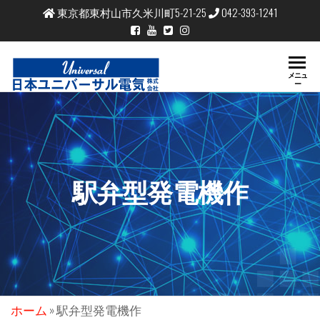
東京都東村山市久米川町5-21-25
042-393-1241
日
コイ
メニュ
ル、
ー
本
巻
線、
周辺
ユ
装置
の製
ニ
造、
販売
バ
コイ
駅弁型発電機作
ル試
ー
作、
試験
サ
ル
電
気
ホーム
»
駅弁型発電機作