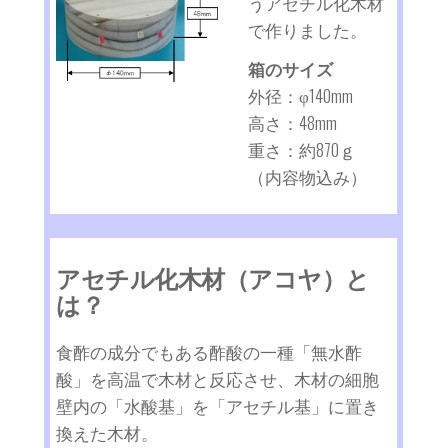
うアセチル化木材
で作りました。
箱のサイズ
外径：φ140mm
高さ：48mm
重さ：約870ｇ
（内容物込み）
アセチル化木材（アコヤ）と
は？
食酢の成分でもある酢酸の一種「無水酢
酸」を高温で木材と反応させ、木材の細胞
壁内の「水酸基」を「アセチル基」に置き
換えた木材。