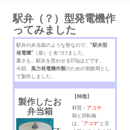
株
式
駅弁（？）型発電機作
会
ってみました
社
駅弁の弁当箱のような形なので、
“駅弁型
発電機”
（仮）と名づけました。
重さも、駅弁を思わせる870gほどです。
今回、
風力発電機作製
のための実験用とし
て製作しました。
【特徴】
製作したお
材質：
アコヤ
弁当箱
箱と回転板
は、”
アコヤ
“と言