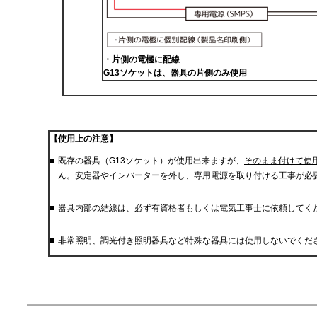
・
片側の電極に配線
G13ソケットは、器具の片側のみ使用
【使用上の注意】
■
既存の器具（G13ソケット）が使用出来ますが、
そのまま付けて使
ん。安定器やインバーターを外し、専用電源を取り付ける工事が必
■
器具内部の結線は、必ず有資格者もしくは電気工事士に依頼してく
■
非常照明、調光付き照明器具など特殊な器具には使用しないでくだ