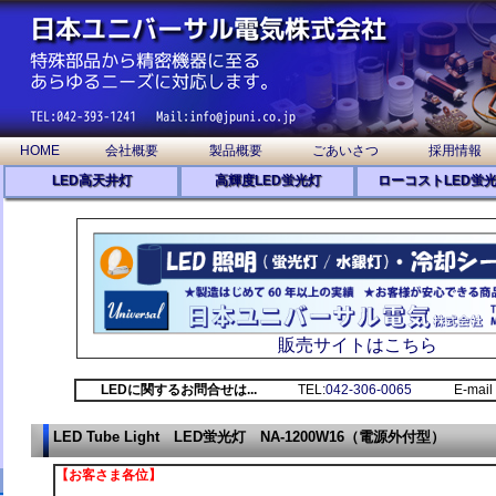
HOME
会社概要
製品概要
ごあいさつ
採用情報
LED高天井灯
高輝度LED蛍光灯
ローコストLED蛍
販売サイトはこちら
LEDに関するお問合せは...
TEL:
042-306-0065
E-mail 
LED Tube Light LED蛍光灯 NA-1200W16（電源外付型）
【お客さま各位】