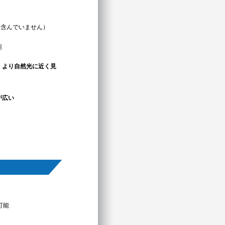
を含んでいません）
能
、
より自然光に近く見
が広い
可能