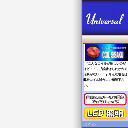
『こんなコイルが欲しいのだ
けど・・』『設計はしたが作る
冶具がない・・』そんな場合は
弊社
コイル試作
にご相談下さ
い。
コイル