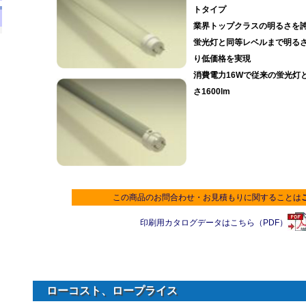
トタイプ
業界トップクラスの明るさを
蛍光灯と同等レベルまで明る
り低価格を実現
消費電力16Wで従来の蛍光灯
さ1600lm
この商品のお問合わせ・お見積もりに関することは
印刷用カタログデータはこちら（PDF）
ローコスト、ロープライス