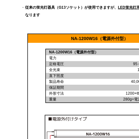
・
従来の蛍光灯器具（G13ソケット）が使用できますが、
LED蛍光灯
なります
NA-1200W16（電源外付型）
NA-1200W16（電源外付型）
電力
定格電圧
95
全光束
直下照度
製品寿命
40,
保証期間
外形寸法
1200×
重量
280g+電