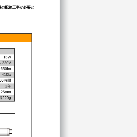
用の配線工事
が必要と
16W
～230V
1650lm
410lx
000時間
2年
Φ26mm
源220g