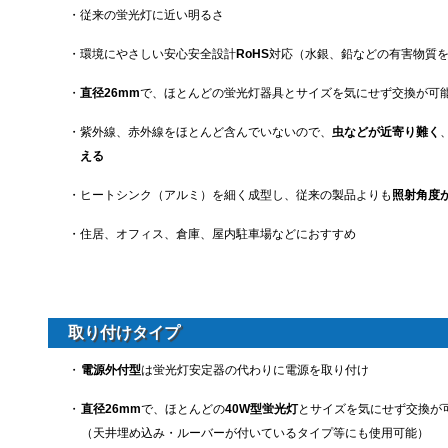
・
従来の蛍光灯に近い明るさ
・
環境にやさしい安心安全設計
RoHS
対応（水銀、鉛などの有害物質
・
直径26mm
で、ほとんどの蛍光灯器具とサイズを気にせず交換が可
・
紫外線、赤外線をほとんど含んでいないので、
虫などが近寄り難く
える
・
ヒートシンク（アルミ）を細く成型し、従来の製品よりも
照射角度
・
住居、オフィス、倉庫、屋内駐車場などにおすすめ
取り付けタイプ
・
電源外付型
は蛍光灯安定器の代わりに電源を取り付け
・
直径26mm
で、ほとんどの
40W型蛍光灯
とサイズを気にせず交換が
（天井埋め込み・ルーバーが付いているタイプ等にも使用可能）