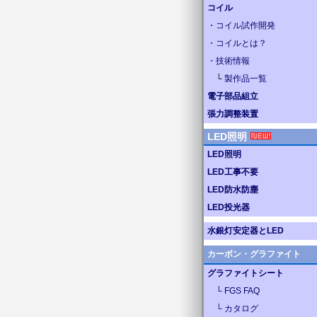
コイル
・コイル試作開発
・コイルとは？
・技術情報
└
製作品一覧
電子部品組立
張力調整装置
LED照明
LED照明
LED工事不要
LED防水防塵
LED投光器
水銀灯安定器とLED
カーボン・グラファイト
グラファイトシート
└ FGS FAQ
└ カタログ