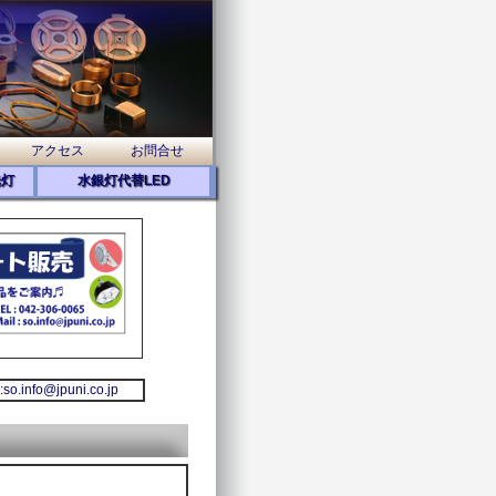
アクセス
お問合せ
光灯
水銀灯代替LED
:
so.info@jpuni.co.jp