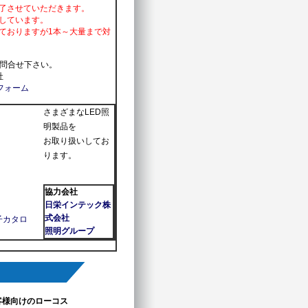
終了させていただきます。
しています。
ておりますが1本～大量まで対
問合せ下さい。
社
フォーム
さまざまなLED照
明製品を
お取り扱いしてお
ります。
協力会社
日栄インテック株
式会社
照明グループ
客様向けのローコス